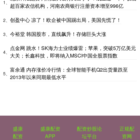
1、
超百家农信机构，河南农商银行注册资本增至996亿
创盈中心 凉了！欧企被中国踢出局，美国先慌了！
2、
今裕堂 韩国股市，直线飙升！存储巨头大涨
3、
点金网 跳水！SK海力士业绩爆雷；苹果，突破5万亿美元
4、
大关；长鑫科技，即将纳入MSCI中国全股票指数
富余通 内存涨价冷行情：全球智能手机Q2出货量跌至
5、
2013年以来同期最低水平
盛康
盛康配资
配资炒股论
正规配
配资
APP
坛平台
资网