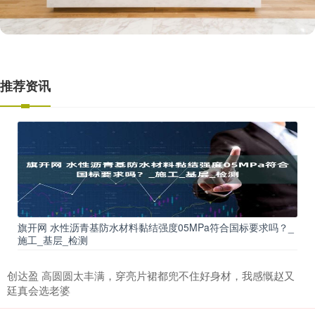
推荐资讯
旗开网 水性沥青基防水材料黏结强度05MPa符合国标要求吗？_
施工_基层_检测
创达盈 高圆圆太丰满，穿亮片裙都兜不住好身材，我感慨赵又
廷真会选老婆