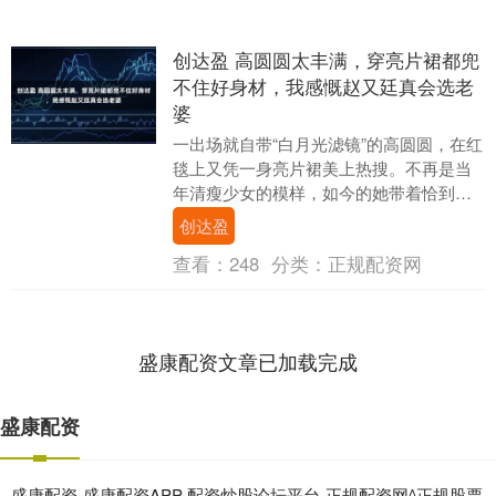
创达盈 高圆圆太丰满，穿亮片裙都兜
不住好身材，我感慨赵又廷真会选老
婆
一出场就自带“白月光滤镜”的高圆圆，在红
毯上又凭一身亮片裙美上热搜。不再是当
年清瘦少女的模样，如今的她带着恰到好
处的丰满身段，把亮片裙穿出了别人模仿
创达盈
不来的妩媚与....
查看：
248
分类：
正规配资网
盛康配资文章已加载完成
盛康配资
盛康配资-盛康配资APP-配资炒股论坛平台-正规配资网^正规股票