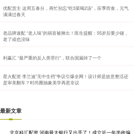
优配货主 这周五春分，再忙别忘“吃3菜喝2汤”，应季而食，元气
满满过春天
老品牌速配 “老人味”的祸首被揪出！医生提醒：55岁后要少碰，
老了或也没味
利赢汇 “最严重的反人类罪行”，联合国漏掉了一个
星火配资 李兰迪”无中生裆”争议引爆全网！设计师是故意整活还
是审美翻车？时尚圈抽象美学再惹非议
最新文章
北京科汇配资 河南最大银行又出手了！成立近一年半收编