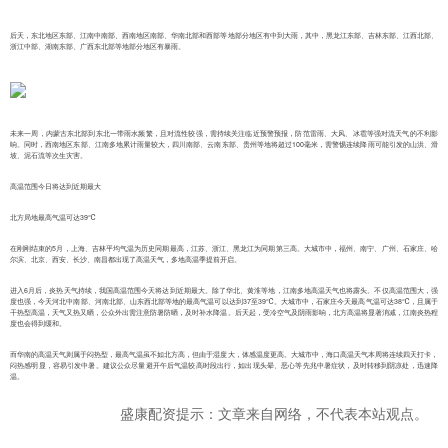
后天，东北地区东部、江南中南部、西南地区南部、华南北部和西部等地部分地区有中到大雨，其中，黑龙江东部、吉林东部、江西北部、
浙江中部、湖南东部、广西东北部等地部分地区有暴雨。
未来一周，内蒙古东北部到东北一带雨水频繁，且对流性较强，需持续关注临近预警预报，防范雷雨、大风、冰雹等强对流天气的不利影
响。同时，西南地区东部、江南多地累计雨量较大，四川南部、云南东部、贵州等地将超过100毫米，需警惕连续降雨可能引发的山洪、滑
坡、泥石流等次生灾害。
高温范围今日将达到近期最大
北方局地最高气温可达39℃
在刚刚结束的5月，上海、吉林平均气温为历史同期最高，江苏、浙江、黑龙江为同期第三高。大城市中，福州、南宁、广州、石家庄、哈
尔滨、北京、西安、长沙、南昌都出现了高温天气，多地高温季提前开启。
进入6月后，炎热天气持续，我国高温范围今天将达到近期最大。除了华北、黄淮等地，江南多地高温天气也将露头。不仅高温范围大，强
度也强，今天河北中南部、河南北部、山东西北部等地的最高气温可以达到37至39℃。大城市中，石家庄今天最高气温可达38℃，且属于
干热型高温，天气又热又晒，公众外出需注意防暑防晒，及时补水降温。后天起，受冷空气及阴雨影响，北方高温将显著消减，江南炎热程
度也会得到缓和。
而华南的高温天气则属于闷热型，最高气温虽不如北方高，但由于湿度大，体感温度更高。大城市中，海口高温天气本周将连续四天打卡，
闷热感明显，容易引发中暑。建议公众尽量避开午后气温较高时段出行，如出现头晕、恶心等先兆中暑症状，及时转移到阴凉处，迅速降
温。
盛康配资提示：文章来自网络，不代表本站观点。