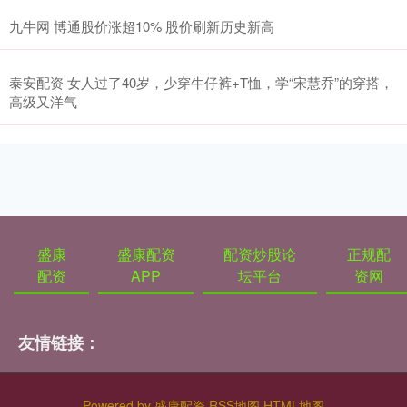
九牛网 博通股价涨超10% 股价刷新历史新高
泰安配资 女人过了40岁，少穿牛仔裤+T恤，学“宋慧乔”的穿搭，
高级又洋气
盛康
盛康配资
配资炒股论
正规配
配资
APP
坛平台
资网
友情链接：
Powered by
盛康配资
RSS地图
HTML地图