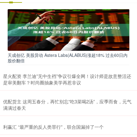
天成创亿 美股异动 Astera Labs(ALABUS)涨超18% 过去60日内
股价翻倍
星火配资 李兰迪”无中生裆”争议引爆全网！设计师是故意整活还
是审美翻车？时尚圈抽象美学再惹非议
优配货主 这周五春分，再忙别忘“吃3菜喝2汤”，应季而食，元气
满满过春天
利赢汇 “最严重的反人类罪行”，联合国漏掉了一个