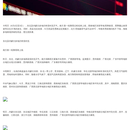
今明天（6月2日至3日），东北及内蒙古多地仍有强对流天气，南方新一轮降雨过程也将上线，西南地区东部等地雨势较强，需警惕山体滑
坡等次生灾害的发生。同时，高温也在发展，今天高温范围将达近期最大，北方局地最高气温可达39℃；华南本周前期闷热不下线，海南
多地将现持续性高温，需注意防暑。
东北及内蒙古多地仍有强对流
南方新一轮降雨将上线
昨天，东北、内蒙古多地再迎强对流天气，南方强降雨主要集中在贵州、广西西部等地。监测显示，贵州南部、广西北部、广东中部等地部
分地区出现大到暴雨，贵州黔西南、广西河池和柳州、广东肇庆等局地大暴雨。
今明两天，冷涡仍将盘旋在内蒙古东部、东北一带上空，受其影响，辽宁、内蒙古东部、华北北部等地仍将有强对流天气，风雹天气较明
显，局地有短时强降水。同时，随着冷空气南下，暖湿气流将再度加强，南方降雨将再度发展增多，局地有暴雨或大暴雨。
中央气象台预计，今天，黑龙江中部、江南北部和西部、西南地区东南部、广西西北部等地部分地区有中到大雨，其中，湖南西部、重庆东
南部、贵州东北部和西南部、广西西北部等地部分地区有暴雨或大暴雨。
明天，内蒙古东北部、东北地区中南部、华北东部、江汉东部、江南大部、西南地区东南部、华南北部等地部分地区有中到大雨，其中，安
徽南部、江西北部、浙江中北部、湖南西部和东部、贵州南部、广西北部等地部分地区有暴雨或大暴雨。