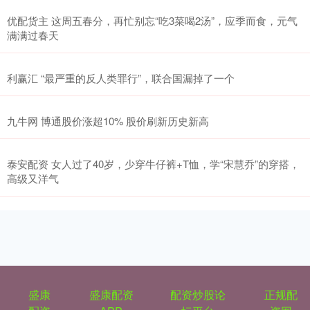
优配货主 这周五春分，再忙别忘“吃3菜喝2汤”，应季而食，元气
满满过春天
利赢汇 “最严重的反人类罪行”，联合国漏掉了一个
九牛网 博通股价涨超10% 股价刷新历史新高
泰安配资 女人过了40岁，少穿牛仔裤+T恤，学“宋慧乔”的穿搭，
高级又洋气
盛康
盛康配资
配资炒股论
正规配