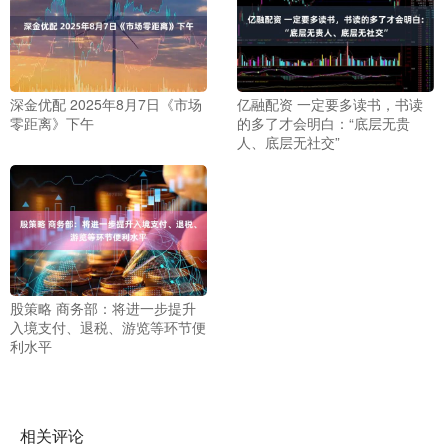
深金优配 2025年8月7日《市场
亿融配资 一定要多读书，书读
零距离》下午
的多了才会明白：“底层无贵
人、底层无社交”
股策略 商务部：将进一步提升
入境支付、退税、游览等环节便
利水平
相关评论