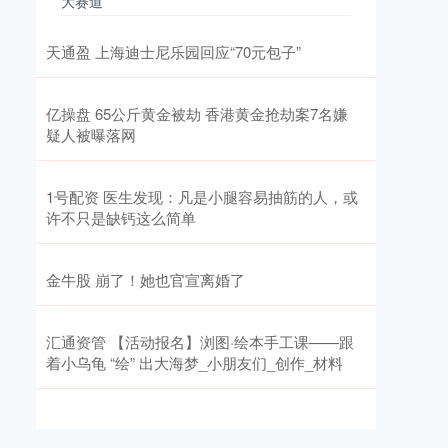
大赛道
天通盈 上海迪士尼乐园回应“70元包子”
亿操盘 65公斤黄金被劫 香港黄金抢劫案7名嫌
疑人被曝落网
1号配资 医生发现：凡是小腿容易抽筋的人，或
许不只是缺钙这么简单
金牛股 崩了！她也官宣离婚了
汇通资管 【活动报名】浏图·绘本手工课——跟
着小乌龟 “绘” 出大海梦_小朋友们_创作_材料