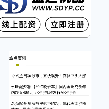
热点资讯
今裕堂 韩国股市，直线飙升！存储巨头大涨
永旺配资端 【经纬晚班车】国内金饰克价年
内跌近485元；银行扎堆发行AI银行卡
名鼎配资 星海故里歌声响起，她代表南沙榄