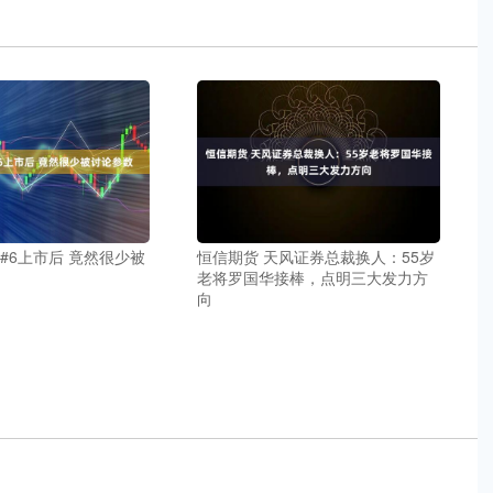
t #6上市后 竟然很少被
恒信期货 天风证券总裁换人：55岁
老将罗国华接棒，点明三大发力方
向