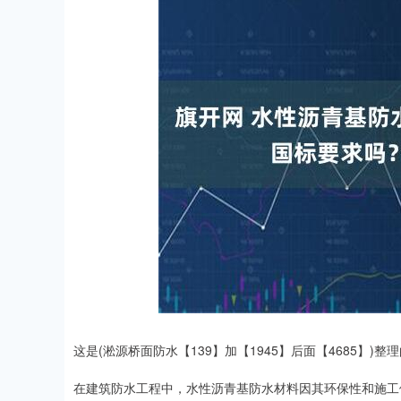
这是(淞源桥面防水【139】加【1945】后面【4685】)
在建筑防水工程中，水性沥青基防水材料因其环保性和施工