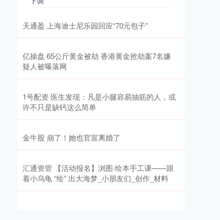
下调
天通盈 上海迪士尼乐园回应“70元包子”
亿操盘 65公斤黄金被劫 香港黄金抢劫案7名嫌
疑人被曝落网
1号配资 医生发现：凡是小腿容易抽筋的人，或
许不只是缺钙这么简单
金牛股 崩了！她也官宣离婚了
汇通资管 【活动报名】浏图·绘本手工课——跟
着小乌龟 “绘” 出大海梦_小朋友们_创作_材料