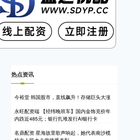
热点资讯
今裕堂 韩国股市，直线飙升！存储巨头大涨
永旺配资端 【经纬晚班车】国内金饰克价年
内跌近485元；银行扎堆发行AI银行卡
名鼎配资 星海故里歌声响起，她代表南沙榄