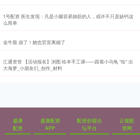
1号配资 医生发现：凡是小腿容易抽筋的人，或许不只是缺钙这
么简单
金牛股 崩了！她也官宣离婚了
汇通资管 【活动报名】浏图·绘本手工课——跟着小乌龟 “绘” 出
大海梦_小朋友们_创作_材料
盛康
盛康配资
配资炒股论
正规配
配资
APP
坛平台
资网