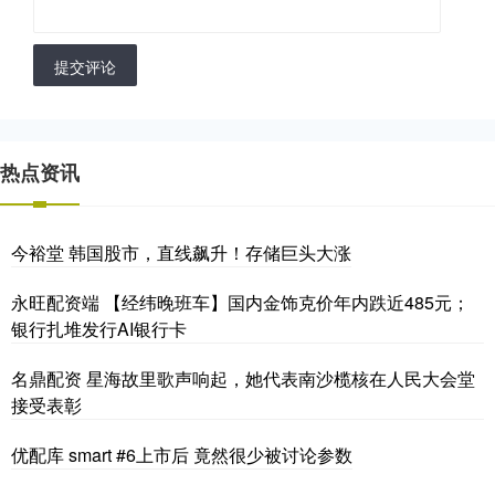
提交评论
热点资讯
今裕堂 韩国股市，直线飙升！存储巨头大涨
永旺配资端 【经纬晚班车】国内金饰克价年内跌近485元；
银行扎堆发行AI银行卡
名鼎配资 星海故里歌声响起，她代表南沙榄核在人民大会堂
接受表彰
优配库 smart #6上市后 竟然很少被讨论参数