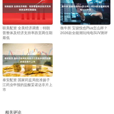
联美配资 全美经济调查：特朗
衡牛所 宝骏悦也Plus怎么样？
普整体及经济支持率跌至两任期
2026款全能潮玩纯电SUV测评
最低
泰安配资 国家药监局批准扬子
江药业申报的盐酸妥诺达非片上
市
相关评论