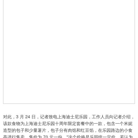
对此，3 月 24 日，记者致电上海迪士尼乐园，工作人员向记者介绍，
该款食物为上海迪士尼乐园十周年限定套餐中的一款，包含一个米妮
造型的包子和少量薯片，包子分有肉馅和红豆馅，在乐园路边的小食
亭进行售卖，售价为 70 元一份，"这个价格是乐园统一定价。若认为