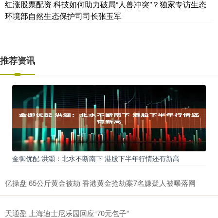
红涨股票配资 科技如何助力破局“人兽冲突”？独家专访生态
环境部自然生态保护司司长张玉军
推荐资讯
金御优配 洪灝：北水不断南下 港股下半年行情还有新高
亿操盘 65公斤黄金被劫 香港黄金抢劫案7名嫌疑人被曝落网
天通盈 上海迪士尼乐园回应“70元包子”