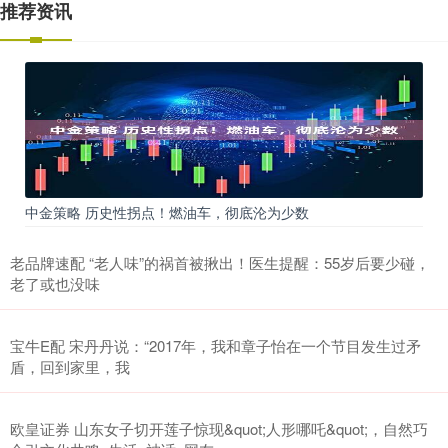
推荐资讯
中金策略 历史性拐点！燃油车，彻底沦为少数
老品牌速配 “老人味”的祸首被揪出！医生提醒：55岁后要少碰，
老了或也没味
宝牛E配 宋丹丹说：“2017年，我和章子怡在一个节目发生过矛
盾，回到家里，我
欧皇证券 山东女子切开莲子惊现&quot;人形哪吒&quot;，自然巧