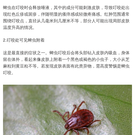
蜱虫在叮咬时会释放唾液，其中的成分可能刺激皮肤，导致叮咬处出
现红色丘疹或斑疹，伴随明显的瘙痒感或轻微疼痛感。红肿范围通常
围绕叮咬点，直径从几毫米到几厘米不等，部分人可能出现局部皮肤
温度升高的情况。
2.叮咬处可见蜱虫附着
这是最直接的症状之一。蜱虫叮咬后会将头部钻入皮肤内吸血，身体
留在体外，看起来像皮肤上附着一个黑色或褐色的小虫子，大小从芝
麻粒到黄豆粒不等。若发现皮肤表面有此类异物，需高度警惕是蜱虫
叮咬。