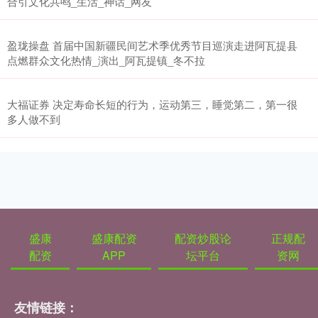
合引文化共鸣_生活_神话_网友
盈珑操盘 首届中国新疆民间艺术季优秀节目巡演走进阿瓦提县
点燃群众文化热情_演出_阿瓦提镇_冬不拉
大福证券 决定寿命长短的行为，运动第三，睡觉第二，第一很
多人做不到
盛康
盛康配资
配资炒股论
正规配
配资
APP
坛平台
资网
友情链接：