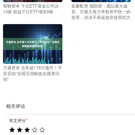
智财资本 千亿ETF基金公司达
富豪配资 国防部：愿以最大诚
13家 权益千亿ETF增至9家
意、尽最大努力争取和平统一的
前景，但决不承诺放弃使用武力
万通资本 去年超178万毫升！平
安启动“全国无偿献血志愿者活
动”
相关评论
本文评分
*