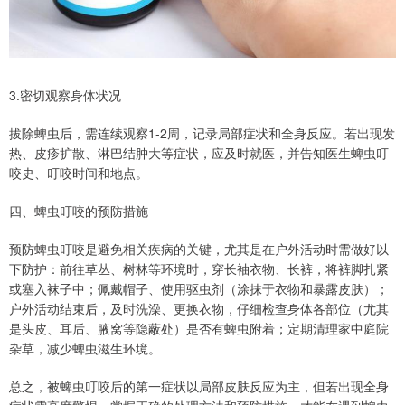
3.密切观察身体状况
拔除蜱虫后，需连续观察1-2周，记录局部症状和全身反应。若出现发
热、皮疹扩散、淋巴结肿大等症状，应及时就医，并告知医生蜱虫叮
咬史、叮咬时间和地点。
四、蜱虫叮咬的预防措施
预防蜱虫叮咬是避免相关疾病的关键，尤其是在户外活动时需做好以
下防护：前往草丛、树林等环境时，穿长袖衣物、长裤，将裤脚扎紧
或塞入袜子中；佩戴帽子、使用驱虫剂（涂抹于衣物和暴露皮肤）；
户外活动结束后，及时洗澡、更换衣物，仔细检查身体各部位（尤其
是头皮、耳后、腋窝等隐蔽处）是否有蜱虫附着；定期清理家中庭院
杂草，减少蜱虫滋生环境。
总之，被蜱虫叮咬后的第一症状以局部皮肤反应为主，但若出现全身