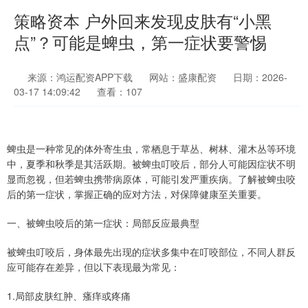
策略资本 户外回来发现皮肤有“小黑
点”？可能是蜱虫，第一症状要警惕
来源：鸿运配资APP下载
网站：盛康配资
日期：2026-
03-17 14:09:42
查看：107
蜱虫是一种常见的体外寄生虫，常栖息于草丛、树林、灌木丛等环境
中，夏季和秋季是其活跃期。被蜱虫叮咬后，部分人可能因症状不明
显而忽视，但若蜱虫携带病原体，可能引发严重疾病。了解被蜱虫咬
后的第一症状，掌握正确的应对方法，对保障健康至关重要。
一、被蜱虫咬后的第一症状：局部反应最典型
被蜱虫叮咬后，身体最先出现的症状多集中在叮咬部位，不同人群反
应可能存在差异，但以下表现最为常见：
1.局部皮肤红肿、瘙痒或疼痛