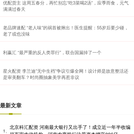
优配货主 这周五春分，再忙别忘“吃3菜喝2汤”，应季而食，元气
满满过春天
老品牌速配 “老人味”的祸首被揪出！医生提醒：55岁后要少碰，
老了或也没味
利赢汇 “最严重的反人类罪行”，联合国漏掉了一个
星火配资 李兰迪”无中生裆”争议引爆全网！设计师是故意整活还
是审美翻车？时尚圈抽象美学再惹非议
最新文章
北京科汇配资 河南最大银行又出手了！成立近一年半收编
1、