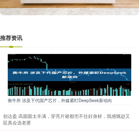
推荐资讯
衡牛所 涉及下代国产芯片，外媒紧盯DeepSeek新动向
创达盈 高圆圆太丰满，穿亮片裙都兜不住好身材，我感慨赵又
廷真会选老婆