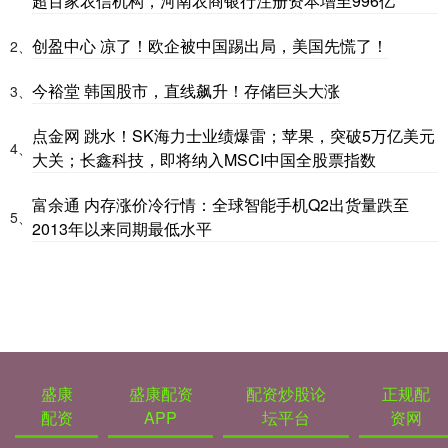
超百家农信机构，河南农商银行注册资本增至996亿
创盈中心 凉了！欧企被中国踢出局，美国先慌了！
2、
今裕堂 韩国股市，直线飙升！存储巨头大涨
3、
点金网 跳水！SK海力士业绩爆雷；苹果，突破5万亿美元
4、
大关；长鑫科技，即将纳入MSCI中国全股票指数
富余通 内存涨价冷行情：全球智能手机Q2出货量跌至
5、
2013年以来同期最低水平
盛康
盛康配资
配资炒股论
正规配
配资
APP
坛平台
资网