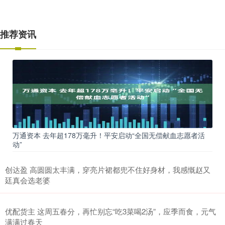
推荐资讯
万通资本 去年超178万毫升！平安启动“全国无偿献血志愿者活
动”
创达盈 高圆圆太丰满，穿亮片裙都兜不住好身材，我感慨赵又
廷真会选老婆
优配货主 这周五春分，再忙别忘“吃3菜喝2汤”，应季而食，元气
满满过春天