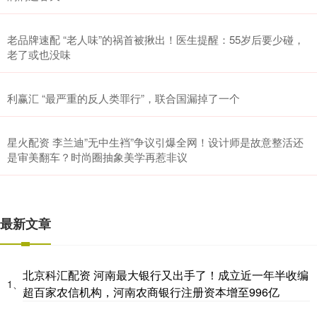
老品牌速配 “老人味”的祸首被揪出！医生提醒：55岁后要少碰，
老了或也没味
利赢汇 “最严重的反人类罪行”，联合国漏掉了一个
星火配资 李兰迪”无中生裆”争议引爆全网！设计师是故意整活还
是审美翻车？时尚圈抽象美学再惹非议
最新文章
北京科汇配资 河南最大银行又出手了！成立近一年半收编
1、
超百家农信机构，河南农商银行注册资本增至996亿