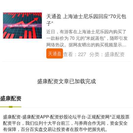
天通盈 上海迪士尼乐园回应“70元包
子”
近日，有游客在上海迪士尼乐园内购买了
一款标价为 70 元的"米妮蒸包"，随即引发
网络热议。据网友晒出的购买视频显示，
该款包子为米妮卡通造型，每个包子旁搭
天通盈
查看：
227
分类：
盛康配资
配有一些....
盛康配资文章已加载完成
盛康配资
盛康配资-盛康配资APP-配资炒股论坛平台-正规配资网^正规股票
配资平台，我们位列十大平台前三，与券商合作无间，资金安全
有保障，百分百实盘交易让投资者在股市中把握先机。