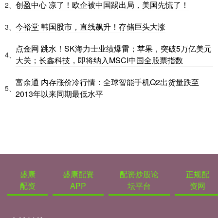
创盈中心 凉了！欧企被中国踢出局，美国先慌了！
2、
今裕堂 韩国股市，直线飙升！存储巨头大涨
3、
点金网 跳水！SK海力士业绩爆雷；苹果，突破5万亿美元
4、
大关；长鑫科技，即将纳入MSCI中国全股票指数
富余通 内存涨价冷行情：全球智能手机Q2出货量跌至
5、
2013年以来同期最低水平
盛康
盛康配资
配资炒股论
正规配
配资
APP
坛平台
资网