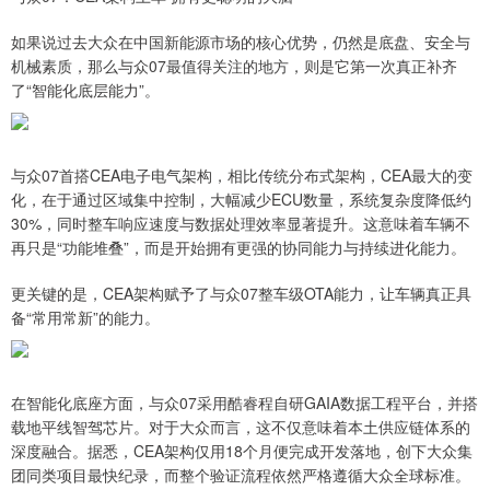
如果说过去大众在中国新能源市场的核心优势，仍然是底盘、安全与
机械素质，那么与众07最值得关注的地方，则是它第一次真正补齐
了“智能化底层能力”。
与众07首搭CEA电子电气架构，相比传统分布式架构，CEA最大的变
化，在于通过区域集中控制，大幅减少ECU数量，系统复杂度降低约
30%，同时整车响应速度与数据处理效率显著提升。这意味着车辆不
再只是“功能堆叠”，而是开始拥有更强的协同能力与持续进化能力。
更关键的是，CEA架构赋予了与众07整车级OTA能力，让车辆真正具
备“常用常新”的能力。
在智能化底座方面，与众07采用酷睿程自研GAIA数据工程平台，并搭
载地平线智驾芯片。对于大众而言，这不仅意味着本土供应链体系的
深度融合。据悉，CEA架构仅用18个月便完成开发落地，创下大众集
团同类项目最快纪录，而整个验证流程依然严格遵循大众全球标准。