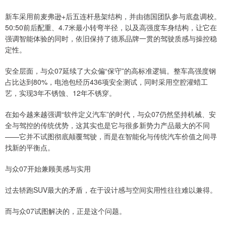
新车采用前麦弗逊+后五连杆悬架结构，并由德国团队参与底盘调校。
50:50前后配重、4.7米最小转弯半径，以及高强度车身结构，让它在
强调智能体验的同时，依旧保持了德系品牌一贯的驾驶质感与操控稳
定性。
安全层面，与众07延续了大众偏“保守”的高标准逻辑。整车高强度钢
占比达到80%，电池包经历436项安全测试，同时采用空腔灌蜡工
艺，实现3年不锈蚀、12年不锈穿。
在如今越来越强调“软件定义汽车”的时代，与众07仍然坚持机械、安
全与驾控的传统优势，这其实也是它与很多新势力产品最大的不同
——它并不试图彻底颠覆驾驶，而是在智能化与传统汽车价值之间寻
找新的平衡点。
与众07开始兼顾美感与实用
过去轿跑SUV最大的矛盾，在于设计感与空间实用性往往难以兼得。
而与众07试图解决的，正是这个问题。