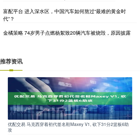
富配平台 进入深水区，中国汽车如何熬过“最难的黄金时
代”？
金橘策略 74岁男子点燃杨絮致20辆汽车被烧毁，原因披露
推荐资讯
优配交易 马克西穿着初代签名鞋Maxey V1, 砍下31分2篮板6助
攻