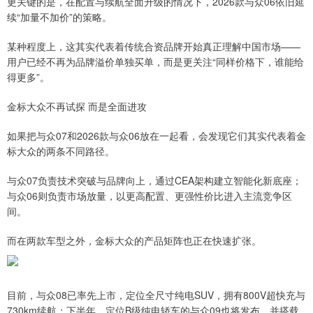
更关键的是，在配置与续航全面升级的情况下，2026款与众06依旧延
续“加量不加价”的策略。
某种程度上，这其实代表着传统合资品牌开始真正理解中国市场——
用户已经不再为品牌溢价单独买单，而是更关注“同样价格下，谁能给
得更多”。
金标大众不再试探 而是全面进攻
如果把与众07和2026款与众06放在一起看，会发现它们其实代表着金
标大众的两条不同路径。
与众07负责技术突破与品牌向上，通过CEA架构建立智能化新底座；
与众06则负责市场放量，以更高配置、更强性价比进入主流竞争区
间。
而在两款车型之外，金标大众的产品矩阵也正在快速扩张。
目前，与众08已率先上市，定位全尺寸纯电SUV，拥有800V超快充与
730km续航；下半年，定位B级纯电轿车的与众09也将发布，并搭载