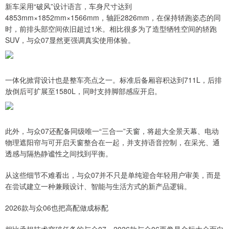
新车采用“破风”设计语言，车身尺寸达到
4853mm×1852mm×1566mm，轴距2826mm，在保持轿跑姿态的同
时，前排头部空间依旧超过1米。相比很多为了造型牺牲空间的轿跑
SUV，与众07显然更强调真实使用体验。
一体化掀背设计也是整车亮点之一。标准后备厢容积达到711L，后排
放倒后可扩展至1580L，同时支持脚部感应开启。
此外，与众07还配备同级唯一“三合一”天窗，将超大全景天幕、电动
物理遮阳帘与可开启天窗整合在一起，并支持语音控制，在采光、通
透感与隔热静谧性之间找到平衡。
从这些细节不难看出，与众07并不只是单纯迎合年轻用户审美，而是
在尝试建立一种兼顾设计、智能与生活方式的新产品逻辑。
2026款与众06也把高配做成标配