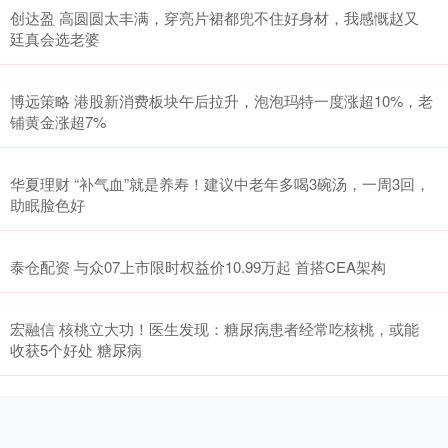
创达盈 高圆圆太丰满，穿亮片裙都兜不住好身材，我感慨赵又
廷真会选老婆
博远策略 港股新消费板块午后拉升，泡泡玛特一度涨超10%，老
铺黄金涨超7%
华夏理财 “补气血”就是养寿！建议中老年多喝3碗汤，一周3回，
助眠脸色好
泰仓配资 与众07上市限时权益价10.99万起 首搭CEA架构
宏融信 核桃立大功！医生发现：糖尿病患者经常吃核桃，或能
收获5个好处 糖尿病