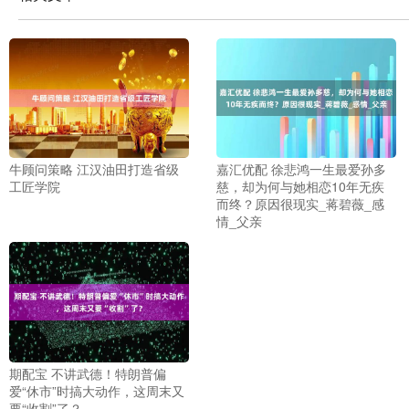
牛顾问策略 江汉油田打造省级
嘉汇优配 徐悲鸿一生最爱孙多
工匠学院
慈，却为何与她相恋10年无疾
而终？原因很现实_蒋碧薇_感
情_父亲
期配宝 不讲武德！特朗普偏
爱“休市”时搞大动作，这周末又
要“收割”了？