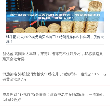
驰牛配资 花20亿美元购买比特币！特朗普媒体科技集团，股价大
涨！
创达盈 高圆圆太丰满，穿亮片裙都兜不住好身材，我感慨赵又
廷真会选老婆
博远策略 港股新消费板块午后拉升，泡泡玛特一度涨超10%，老
铺黄金涨超7%
华夏理财 “补气血”就是养寿！建议中老年多喝3碗汤，一周3回，
助眠脸色好