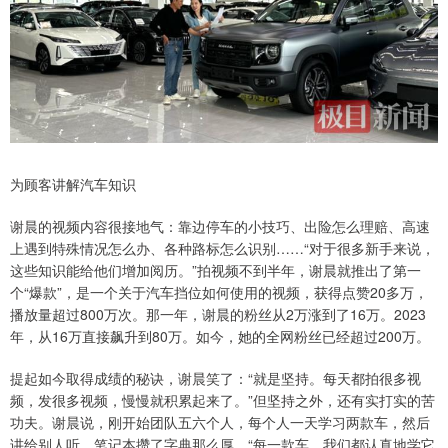
为顾客讲解汽车知识
谢晨的视频内容很接地气：靠边停车的小技巧、出险怎么理赔、高速
上遇到特殊情况怎么办、各种路标怎么识别……“对于很多新手来说，
这些知识能给他们增加阅历。”拍视频不到半年，谢晨就推出了第一
个“爆款”，是一个关于汽车挡位如何使用的视频，获得点赞20多万，
播放量超过800万次。那一年，谢晨的粉丝从2万涨到了16万。2023
年，从16万直接飙升到80万。如今，她的全网粉丝已经超过200万。
提起如今取得成绩的秘诀，谢晨笑了：“就是坚持。每天都拍很多视
频，发很多视频，慢慢就积累起来了。”但坚持之外，还有实打实的苦
功夫。谢晨说，刚开始团队五六个人，每个人一天学习两款车，然后
讲给别人听。笔记本攒了字典那么厚。“每一款车，我们都认真地学它