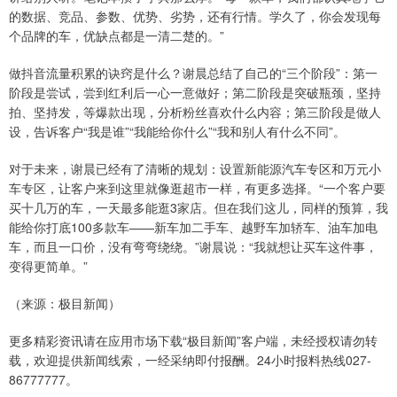
的数据、竞品、参数、优势、劣势，还有行情。学久了，你会发现每
个品牌的车，优缺点都是一清二楚的。”
做抖音流量积累的诀窍是什么？谢晨总结了自己的“三个阶段”：第一
阶段是尝试，尝到红利后一心一意做好；第二阶段是突破瓶颈，坚持
拍、坚持发，等爆款出现，分析粉丝喜欢什么内容；第三阶段是做人
设，告诉客户“我是谁”“我能给你什么”“我和别人有什么不同”。
对于未来，谢晨已经有了清晰的规划：设置新能源汽车专区和万元小
车专区，让客户来到这里就像逛超市一样，有更多选择。“一个客户要
买十几万的车，一天最多能逛3家店。但在我们这儿，同样的预算，我
能给你打底100多款车——新车加二手车、越野车加轿车、油车加电
车，而且一口价，没有弯弯绕绕。”谢晨说：“我就想让买车这件事，
变得更简单。”
（来源：极目新闻）
更多精彩资讯请在应用市场下载“极目新闻”客户端，未经授权请勿转
载，欢迎提供新闻线索，一经采纳即付报酬。24小时报料热线027-
86777777。