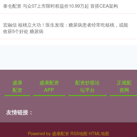
泰仓配资 与众07上市限时权益价10.99万起 首搭CEA架构
宏融信 核桃立大功！医生发现：糖尿病患者经常吃核桃，或能
收获5个好处 糖尿病
盛康
盛康配资
配资炒股论
正规配
配资
APP
坛平台
资网
友情链接：
Powered by
盛康配资
RSS地图
HTML地图